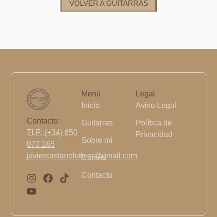
VOLVER A GUITARRAS
Menú
Legal
Inicio
Aviso Legal
Contacto:
Guitarras
Política de
TLF: (+34) 650
Privacidad
Sobre mí
070 165
javiercastanoluthier@gmail.com
Cursos
Contacto
I
Y
F
T
n
o
a
i
s
u
c
k
t
t
e
t
a
u
b
o