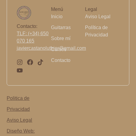
Menú
Legal
Inicio
Aviso Legal
Contacto:
Guitarras
Política de
TLF: (+34) 650
Privacidad
Sobre mí
070 165
javiercastanoluthier@gmail.com
Cursos
Contacto
I
Y
F
T
n
o
a
i
s
u
c
k
t
t
e
t
a
u
b
o
g
b
o
k
r
e
o
Politica de
a
k
Privacidad
m
Aviso Legal
Diseño Web: