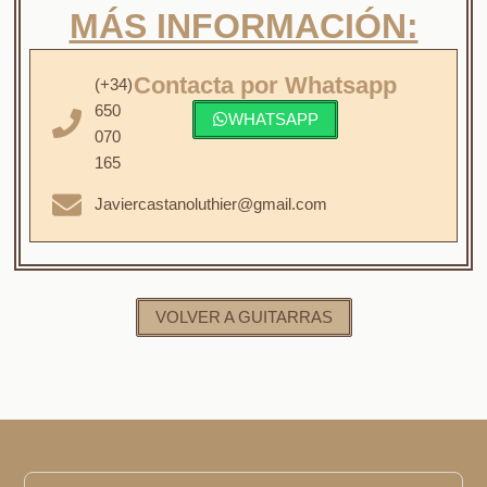
MÁS INFORMACIÓN:
Contacta por Whatsapp
(+34)
650
WHATSAPP
070
165
Javiercastanoluthier@gmail.com
VOLVER A GUITARRAS